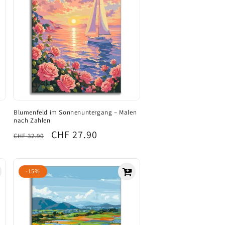
Blumenfeld im Sonnenuntergang – Malen
nach Zahlen
Normaler
Verkaufspreis
CHF 27.90
CHF 32.90
Preis
-15%