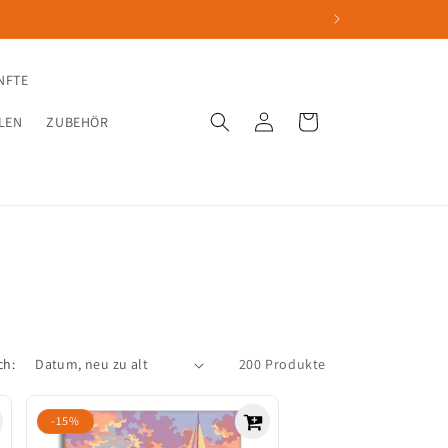
NFTE
Einloggen
Warenkorb
LEN
ZUBEHÖR
ch:
200 Produkte
-15%