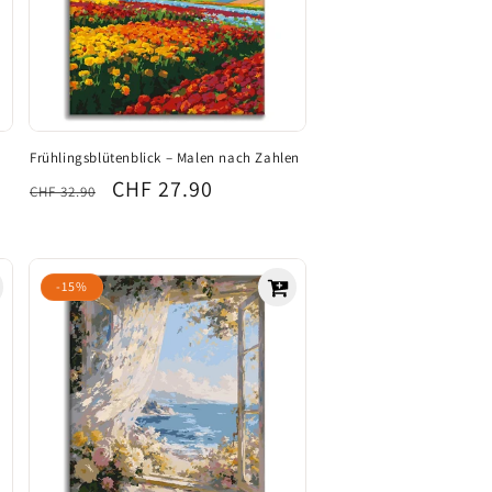
Frühlingsblütenblick – Malen nach Zahlen
Normaler
Verkaufspreis
CHF 27.90
CHF 32.90
Preis
-15%