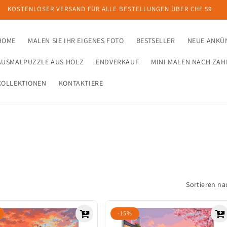
SPECIAL HEUTE: 3 kaufen, 1 gratis
HOME
MALEN SIE IHR EIGENES FOTO
BESTSELLER
NEUE ANKÜ
AUSMALPUZZLE AUS HOLZ
ENDVERKAUF
MINI MALEN NACH ZAH
KOLLEKTIONEN
KONTAKTIERE
Sortieren na
-15%