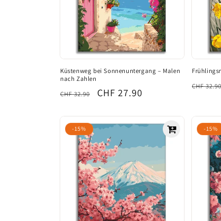
Küstenweg bei Sonnenuntergang – Malen
Frühlings
nach Zahlen
Norma
CHF 32.9
Normaler
Verkaufspreis
CHF 27.90
CHF 32.90
Preis
Preis
-15%
-15%