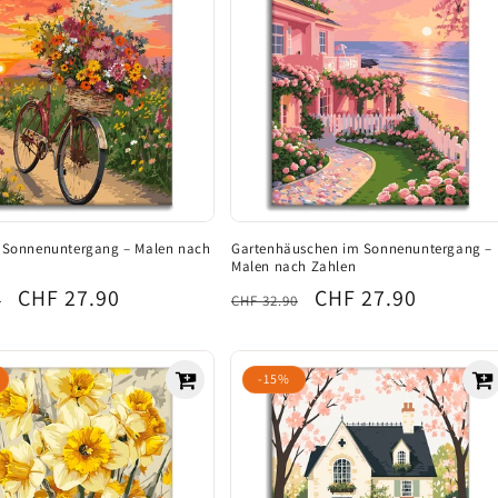
m Sonnenuntergang – Malen nach
Gartenhäuschen im Sonnenuntergang –
Malen nach Zahlen
ler
Verkaufspreis
CHF 27.90
Normaler
Verkaufspreis
CHF 27.90
0
CHF 32.90
Preis
-15%