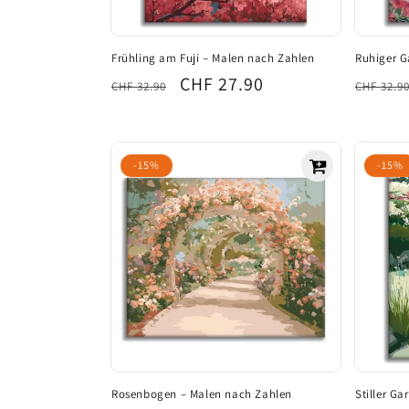
Frühling am Fuji – Malen nach Zahlen
Ruhiger G
Normaler
Verkaufspreis
CHF 27.90
Norma
CHF 32.90
CHF 32.9
Preis
Preis
-15%
-15%
Rosenbogen – Malen nach Zahlen
Stiller G