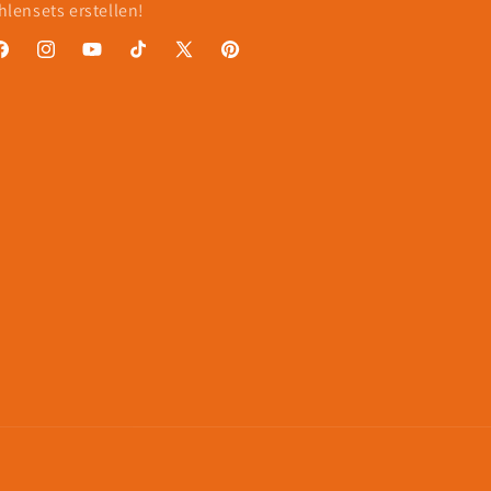
hlensets erstellen!
acebook
Instagram
YouTube
TikTok
X
Pinterest
(Twitter)