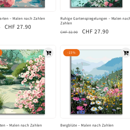
arten – Malen nach Zahlen
Ruhige Gartenspiegelungen – Malen nac
Zahlen
ler
Verkaufspreis
CHF 27.90
0
Normaler
Verkaufspreis
CHF 27.90
CHF 32.90
Preis
-15%
arten – Malen nach Zahlen
Bergblüte – Malen nach Zahlen