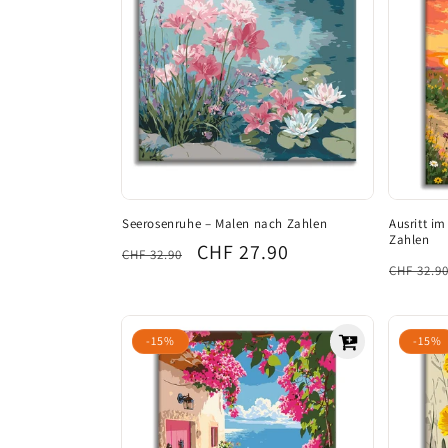
g
o
r
i
e
Seerosenruhe – Malen nach Zahlen
Ausritt i
Zahlen
Normaler
Verkaufspreis
CHF 27.90
CHF 32.90
:
Norma
CHF 32.9
Preis
Preis
-15%
-15%