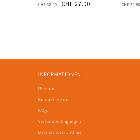
Normaler
Verkaufspreis
CHF 27.90
Norma
CHF 32.90
CHF 32.9
Preis
Preis
INFORMATIONEN
Über uns
Kontaktiere uns
FAQs
Versandbedingungen
Datenschutzrichtlinie