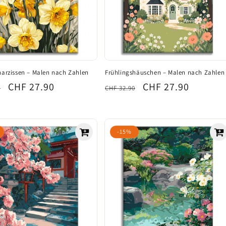
narzissen – Malen nach Zahlen
Frühlingshäuschen – Malen nach Zahlen
ler
Verkaufspreis
CHF 27.90
Normaler
Verkaufspreis
CHF 27.90
0
CHF 32.90
Preis
-15%