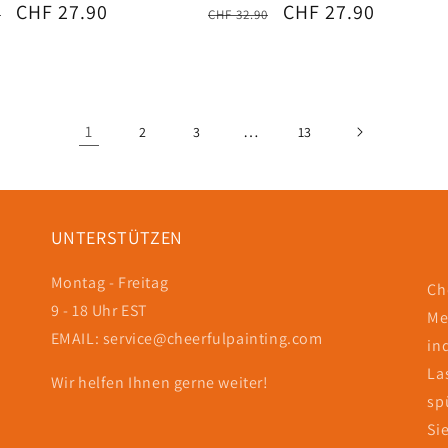
ler
Verkaufspreis
CHF 27.90
Normaler
Verkaufspreis
CHF 27.90
0
CHF 32.90
Preis
1
…
2
3
13
UNTERSTÜTZEN
Montag - Freitag
Ch
9 - 18 Uhr EST
Me
EMAIL: service@cheerfulpainting.com
in
La
Wir helfen Ihnen gerne weiter!
sp
Si