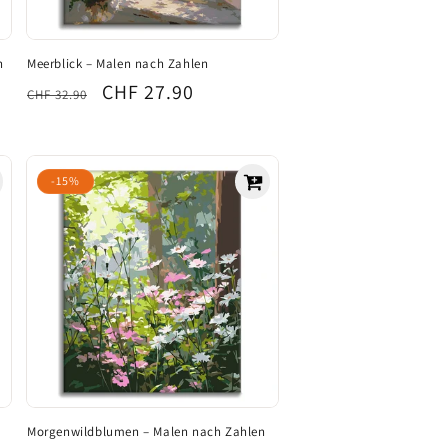
h
Meerblick – Malen nach Zahlen
Normaler
Verkaufspreis
CHF 27.90
CHF 32.90
Preis
-15%
Morgenwildblumen – Malen nach Zahlen