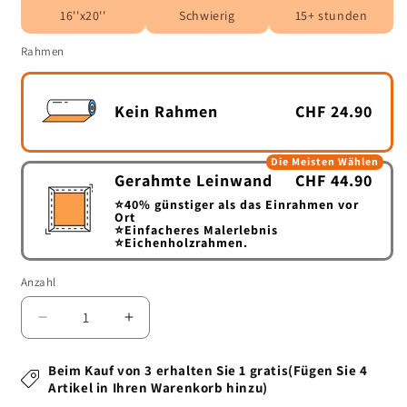
16''x20''
Schwierig
15+ stunden
Rahmen
Kein Rahmen
CHF 24.90
Die Meisten Wählen
Gerahmte Leinwand
CHF 44.90
⭐40%
günstiger als das Einrahmen vor
Ort
⭐
Einfacheres Malerlebnis
⭐
Eichenholzrahmen.
Anzahl
Anzahl
Verringere
Erhöhe
die
die
Menge
Menge
Beim Kauf von 3 erhalten Sie 1 gratis(Fügen Sie 4
für
für
Artikel in Ihren Warenkorb hinzu)
Urlaubskatze
Urlaubskatze