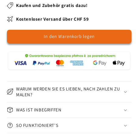
-
-
Kaufen und Zubehör gratis dazu!
Malen
Malen
nach
nach
Kostenloser Versand über CHF 59
Zahlen
Zahlen
In den Warenkorb legen
WARUM WERDEN SIE ES LIEBEN, NACH ZAHLEN ZU
MALEN?
WAS IST INBEGRIFFEN
SO FUNKTIONIERT'S