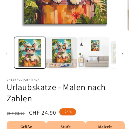
Medien
1
in
i
Modal
öffnen
ö
CHEERFUL PAINTING®
Urlaubskatze - Malen nach
Zahlen
Normaler
Verkaufspreis
CHF 24.90
-24%
CHF 32.90
Preis
Größe
Stufe
Malzeit