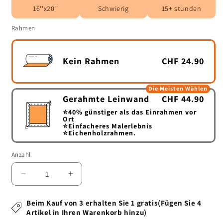
16''x20''
Schwierig
15+ stunden
Rahmen
Kein Rahmen
CHF 24.90
Die Meisten Wählen
Gerahmte Leinwand
CHF 44.90
⭐40%
günstiger als das Einrahmen vor
Ort
⭐
Einfacheres Malerlebnis
⭐
Eichenholzrahmen.
Anzahl
Anzahl
Verringere
Erhöhe
die
die
Menge
Menge
Beim Kauf von 3 erhalten Sie 1 gratis(Fügen Sie 4
für
für
Artikel in Ihren Warenkorb hinzu)
Rasanter
Rasanter