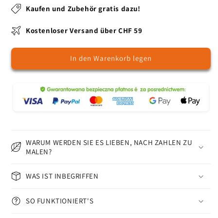
Schneehase
Schneehase
Kaufen und Zubehör gratis dazu!
-
-
Malen
Malen
Kostenloser Versand über CHF 59
nach
nach
Zahlen
Zahlen
In den Warenkorb legen
WARUM WERDEN SIE ES LIEBEN, NACH ZAHLEN ZU
MALEN?
WAS IST INBEGRIFFEN
SO FUNKTIONIERT'S