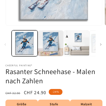
Medien
1
in
i
Modal
öffnen
ö
CHEERFUL PAINTING®
Rasanter Schneehase - Malen
nach Zahlen
Normaler
Verkaufspreis
CHF 24.90
-24%
CHF 32.90
Preis
Größe
Stufe
Malzeit