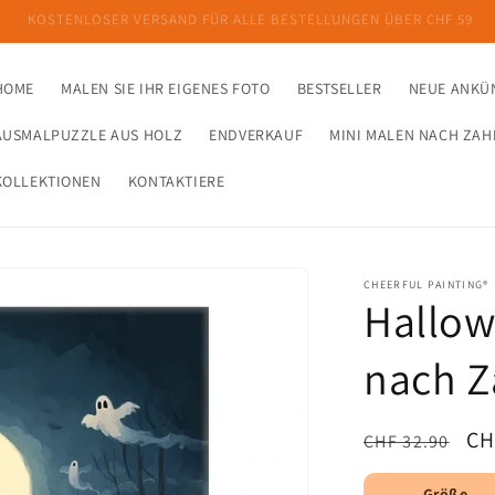
SPECIAL HEUTE: 3 kaufen, 1 gratis
HOME
MALEN SIE IHR EIGENES FOTO
BESTSELLER
NEUE ANKÜ
AUSMALPUZZLE AUS HOLZ
ENDVERKAUF
MINI MALEN NACH ZAH
KOLLEKTIONEN
KONTAKTIERE
CHEERFUL PAINTING®
Hallow
nach Z
Normaler
Ve
CH
CHF 32.90
Preis
Größe