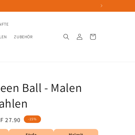
NFTE
Einloggen
Warenkorb
LEN
ZUBEHÖR
een Ball - Malen
ahlen
rkaufspreis
F 27.90
-15%
Stufe
Malzeit