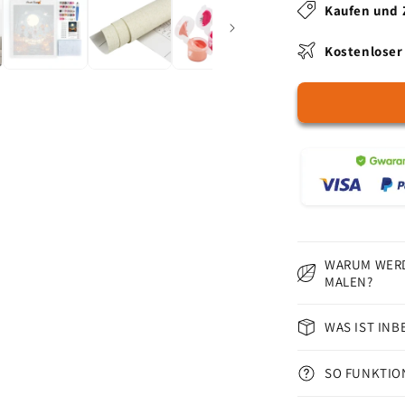
Ball
Kaufen und 
-
Malen
Kostenloser
nach
Zahlen
WARUM WERD
MALEN?
WAS IST INB
SO FUNKTIO