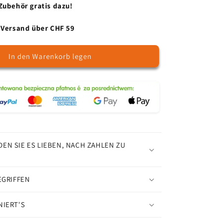
Ball
Zubehör gratis dazu!
-
Malen
 Versand über CHF 59
nach
Zahlen
In den Warenkorb legen
EN SIE ES LIEBEN, NACH ZAHLEN ZU
EGRIFFEN
NIERT'S