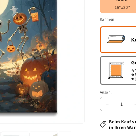
16''x20''
Rahmen
K
G
⭐
⭐
⭐
Anzahl
Anzahl
Verringere
die
Menge
Beim Kauf vo
für
in Ihren Wa
Halloween