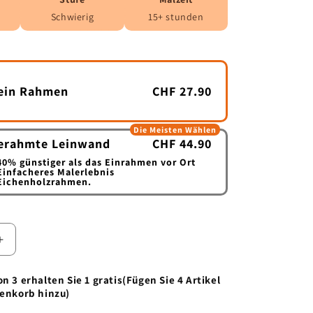
Schwierig
15+ stunden
ein Rahmen
CHF 27.90
Die Meisten Wählen
erahmte Leinwand
CHF 44.90
40%
günstiger als das Einrahmen vor Ort
Einfacheres Malerlebnis
Eichenholzrahmen.
Erhöhe
die
Menge
n 3 erhalten Sie 1 gratis(Fügen Sie 4 Artikel
für
renkorb hinzu)
Halloween